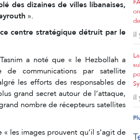
FA
blé des dizaines de villes libanaises,
on
Beyrouth
».
de
 ce centre stratégique détruit par le
il
La
 Tasnim a noté que « le Hezbollah a
su
 de communications par satellite
po
algré les efforts des responsables de
Sy
plus grand secret autour de l’attaque,
il
 grand nombre de récepteurs satellites
Pl
 « les images prouvent qu’il s’agit de
T