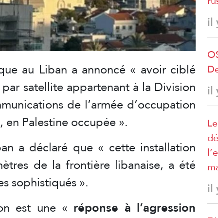
ru
il
OS
ique au Liban
a annoncé « avoir ciblé
De
ar satellite appartenant à la Division
il
munications de l’armée d’occupation
a, en Palestine occupée ».
Le
dé
an a déclaré que « cette installation
l’
ètres de la frontière libanaise, a été
ma
es sophistiqués ».
il
ion est une «
réponse à l’agression