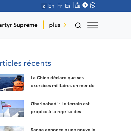
ع
En
Fr
Es
artyr Suprême
plus
rticles récents
La Chine déclare que ses
exercices militaires en mer de
Chine méridionale répondent
aux provocations des
Gharibabadi : Le terrain est
Philippines
propice à la reprise des
pourparlers de sécurité entre
les États du Golfe
Sanaa annonce « une nouvelle