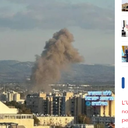
L’
no
pe