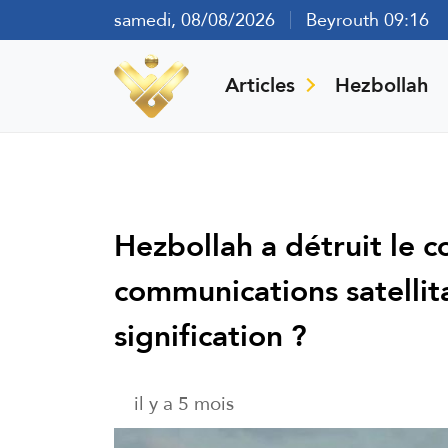
samedi, 08/08/2026
Beyrouth 09:16
Articles
Hezbollah
Hezbollah a détruit le 
communications satellita
signification ?
il y a 5 mois