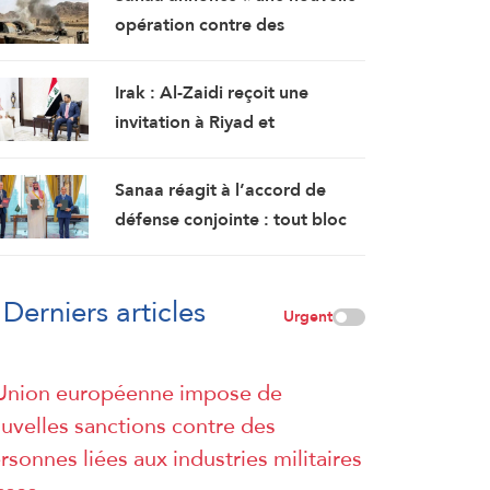
opération contre des
rassemblements militaires
saoudiens à Marib »
Irak : Al-Zaidi reçoit une
invitation à Riyad et
s’entretient avec le chef des
services de renseignement
Sanaa réagit à l’accord de
saoudiens
défense conjointe : tout bloc
islamique qui ne fait pas de la
cause palestinienne son
Derniers articles
objectif est voué à l’échec
Urgent
Union européenne impose de
uvelles sanctions contre des
rsonnes liées aux industries militaires