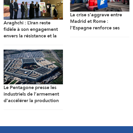
La crise s’aggrave entre
Madrid et Rome :
Araghchi : L’Iran reste
l’Espagne renforce ses
fidèle à son engagement
contrôles frontaliers pour
envers la résistance et la
les voyageurs en
poursuite du combat
provenance d’Italie
malgré toutes les pressions
Le Pentagone presse les
industriels de l’armement
d’accélérer la production
de munitions