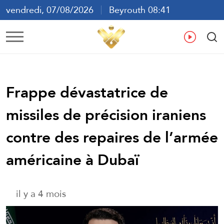
vendredi, 07/08/2026
Beyrouth 08:41
ع
En
Fr
Es
Frappe dévastatrice de
missiles de précision iraniens
contre des repaires de l’armée
américaine à Dubaï
il y a 4 mois