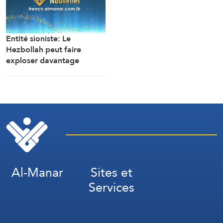
Entité sioniste: Le
Hezbollah peut faire
exploser davantage
d’engins explosifs sans
que l’armée israélienne ne
sache s’ils ont été posés
récemment ou au début de
la guerre. C’est
extrêmement
préoccupant, et ce n’est
que le début (Maariv)
Al-Manar
Sites et
Services