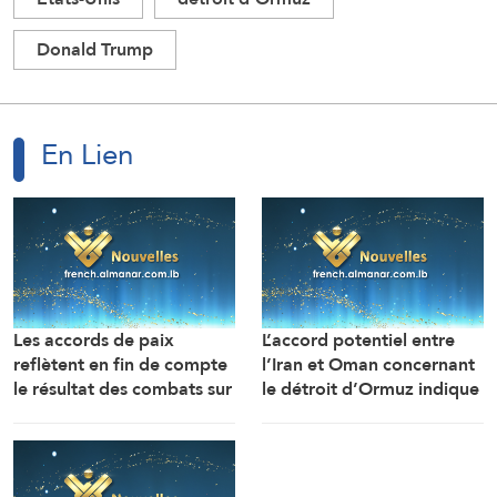
Donald Trump
En Lien
Les accords de paix
L’accord potentiel entre
reflètent en fin de compte
l’Iran et Oman concernant
le résultat des combats sur
le détroit d’Ormuz indique
le terrain, que Washington
que Téhéran est sortie du
a tenté de modifier mais
conflit plus forte
sans y parvenir (Le Daily
qu’auparavant (Le Daily
Telegraph)
Telegraph)