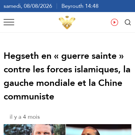
samedi, 08/08/2026
Beyrouth 14:48
ع
En
Fr
Es
Hegseth en « guerre sainte »
contre les forces islamiques, la
gauche mondiale et la Chine
communiste
il y a 4 mois