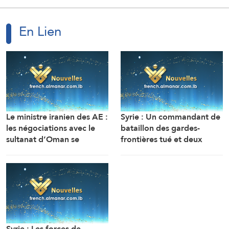
En Lien
Le ministre iranien des AE :
Syrie : Un commandant de
les négociations avec le
bataillon des gardes-
sultanat d’Oman se
frontières tué et deux
poursuivent. Compte tenu
soldats ont été blessés
des difficultés techniques,
dans une embuscade à
des travaux sont en cours
l’est de Deir Ezzor au
pour définir une voie
nord-ouest du pays.
maritime temporaire. Un
accord définitif est
imminent.
Syrie : Les forces de