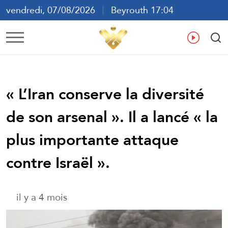
vendredi, 07/08/2026
Beyrouth 17:04
ع
En
Fr
Es
« L’Iran conserve la diversité
de son arsenal ». Il a lancé « la
plus importante attaque
contre Israël ».
il y a 4 mois