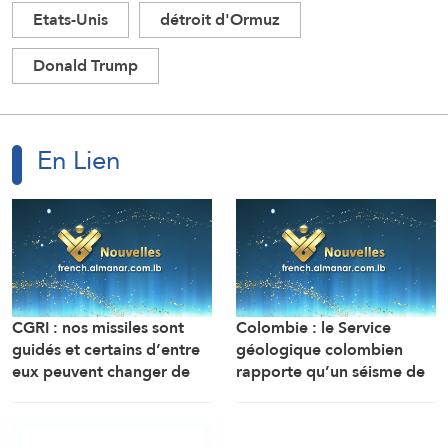
Etats-Unis
détroit d'Ormuz
Donald Trump
En Lien
CGRI : nos missiles sont
Colombie : le Service
guidés et certains d’entre
géologique colombien
eux peuvent changer de
rapporte qu’un séisme de
cap pour contrer les
magnitude 6,7 a frappé le
systèmes de défense
département du Chocó,
aérienne ennemis.
sur la côte ouest du pays.