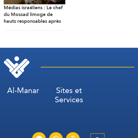
Médias israéliens : Le chef
du Mossad limoge de
hauts responsables après
l’échec d’un plan visant « à
renverser le régime
iranien »
Al-Manar
Sites et
Services