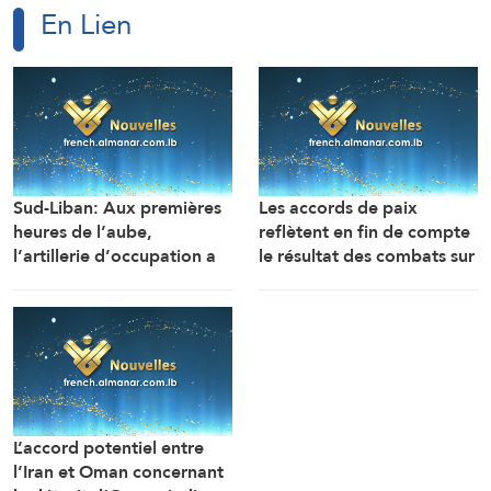
En Lien
Sud-Liban: Aux premières
Les accords de paix
heures de l’aube,
reflètent en fin de compte
l’artillerie d’occupation a
le résultat des combats sur
ciblé les abords du wadi
le terrain, que Washington
de Zibqine et les abords
a tenté de modifier mais
de la localité de Mansouri
sans y parvenir (Le Daily
avec plusieurs obus, tandis
Telegraph)
que les forces
d’occupation ont mené
une explosion dans la
L’accord potentiel entre
localité de Hadatha
l’Iran et Oman concernant
(Correspondant