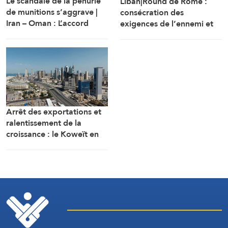
Le scandale de la pénurie
Liban|Round de Rome :
de munitions s’aggrave |
consécration des
Iran – Oman : L’accord
exigences de l’ennemi et
d’Ormuz sur les rails
protocole sécuritaire
prolongeant l’occupation
Arrêt des exportations et
ralentissement de la
croissance : le Koweït en
tête des pays les plus
touchés par la guerre