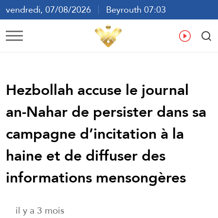
vendredi, 07/08/2026
Beyrouth 07:03
ع
En
Fr
Es
Hezbollah accuse le journal
an-Nahar de persister dans sa
campagne d’incitation à la
haine et de diffuser des
informations mensongères
il y a 3 mois