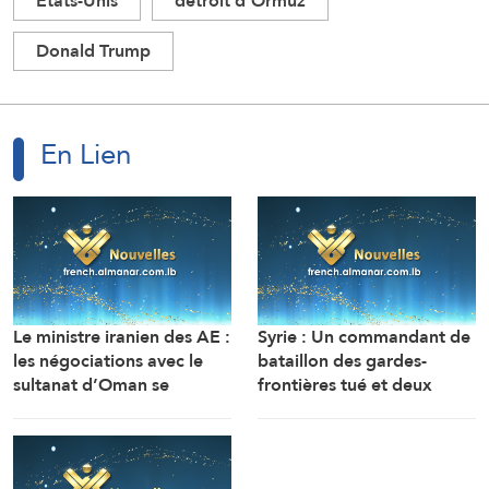
Etats-Unis
détroit d'Ormuz
Donald Trump
En Lien
Le ministre iranien des AE :
Syrie : Un commandant de
les négociations avec le
bataillon des gardes-
sultanat d’Oman se
frontières tué et deux
poursuivent. Compte tenu
soldats ont été blessés
des difficultés techniques,
dans une embuscade à
des travaux sont en cours
l’est de Deir Ezzor au
pour définir une voie
nord-ouest du pays.