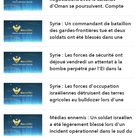
d’Oman se poursuivent. Compte
tenu des difficultés techniques, des
travaux sont en cours pour définir
Syrie : Un commandant de bataillon
une voie maritime temporaire. Un
des gardes-frontières tué et deux
accord définitif est imminent.
soldats ont été blessés dans une
embuscade à l’est de Deir Ezzor au
nord-ouest du pays.
Syrie : Les forces de sécurité ont
déjoué vendredi un attentat à la
bombe perpétré par l’EI dans la
région de Sayyeda Zeinab dans la
campagne de Damas.
Syrie : Les forces d’occupation
israéliennes détruisent des terres
agricoles au bulldozer lors d’une
incursion terrestre à Quneitra.
Médias ennemis : Un soldat israélien
a été légèrement blessé lors d’un
incident opérationnel dans le sud du
Liban.