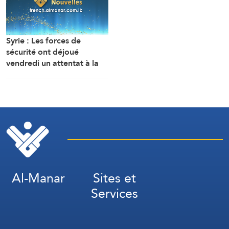
maritime temporaire. Un
accord définitif est
imminent.
Syrie : Les forces de
sécurité ont déjoué
vendredi un attentat à la
bombe perpétré par l’EI
dans la région de Sayyeda
Zeinab dans la campagne
de Damas.
Al-Manar
Sites et
Services