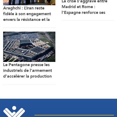
La crise s’aggrave entre
Madrid et Rome :
Araghchi : L’Iran reste
l’Espagne renforce ses
fidèle à son engagement
contrôles frontaliers pour
envers la résistance et la
les voyageurs en
poursuite du combat
provenance d’Italie
malgré toutes les pressions
Le Pentagone presse les
industriels de l’armement
d’accélérer la production
de munitions