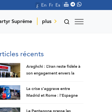
ع
En
Fr
Es
artyr Suprême
plus
rticles récents
Araghchi : L’Iran reste fidèle à
son engagement envers la
résistance et la poursuite du
combat malgré toutes les
La crise s’aggrave entre
pressions
Madrid et Rome : l’Espagne
renforce ses contrôles
frontaliers pour les voyageurs
Le Pentagone presse les