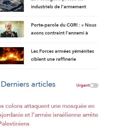
en provenance d’Italie
industriels de l’armement
d’accélérer la production de
munitions
Porte-parole du CGRI : « Nous
avons contraint l’ennemi à
abandonner ses objectifs… et
Ormuz est une bataille
Les Forces armées yéménites
géographique »
ciblent une raffinerie
d’Aramco à Jizane
Derniers articles
Urgent
s colons attaquent une mosquée en
sjordanie et l’armée israélienne arrête
Palestiniens