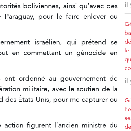
il
torités boliviennes, ainsi qu’avec des
 Paraguay, pour le faire enlever ou
Gé
ba
ernement israélien, qui prétend se
dé
le
tout en commettant un génocide en
qu
co
is ont ordonné au gouvernement de
il
tion militaire, avec le soutien de la
es États-Unis, pour me capturer ou
Gé
l’
se
 action figurent l’ancien ministre du
dé