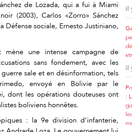
nchez de Lozada, qui a fui à Miami
il
noir (2003), Carlos «Zorro» Sánchez
 la Défense sociale, Ernesto Justiniano,
Gé
pe
dé
nt mène une intense campagne de
st
accusations sans fondement, avec les
il
 guerre sale et en désinformation, tels
rimedo, envoyé en Bolivie par le
Po
ei, dont les opérations douteuses ont
: 
listes boliviens honnêtes.
gu
le
piques : la 9e division d’infanterie,
mo
z Andrade Loza. Le gouvernement lui