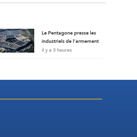
Le Pentagone presse les
industriels de l’armement
d’accélérer la production
il y a 3 heures
de munitions