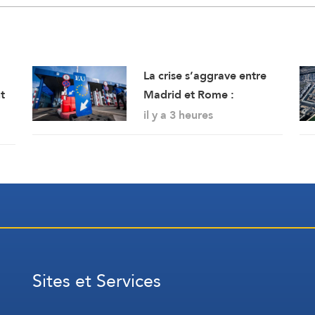
La crise s’aggrave entre
t
Madrid et Rome :
a
l’Espagne renforce ses
il y a 3 heures
contrôles frontaliers pour
les voyageurs en
provenance d’Italie
Sites et Services