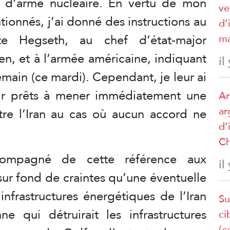
as d’arme nucléaire. En vertu de mon
ve
tionnés, j’ai donné des instructions au
d’
te Hegseth, au chef d’état-major
ma
en, et à l’armée américaine, indiquant
il
emain (ce mardi). Cependant, je leur ai
ir prêts à mener immédiatement une
Ar
ar
tre l’Iran au cas où aucun accord ne
d’
Ch
compagné de cette référence aux
il
 sur fond de craintes qu’une éventuelle
infrastructures énergétiques de l’Iran
Su
ne qui détruirait les infrastructures
ci
(c