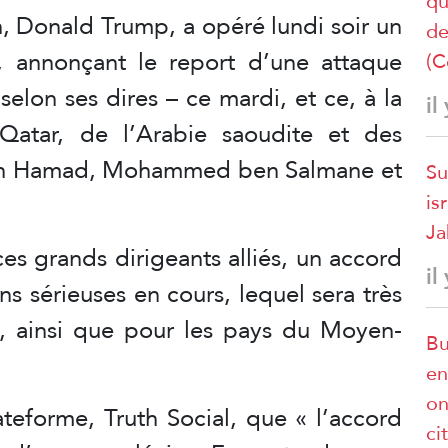
qu
n, Donald Trump, a opéré lundi soir un
de
 annonçant le report d’une attaque
(C
 selon ses dires – ce mardi, et ce, à la
il
atar, de l’Arabie saoudite et des
ben Hamad, Mohammed ben Salmane et
Su
is
Ja
ces grands dirigeants alliés, un accord
il
ns sérieuses en cours, lequel sera très
s, ainsi que pour les pays du Moyen-
Bu
en
on
ateforme, Truth Social, que « l’accord
ci