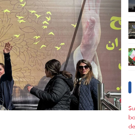
Su
bo
de