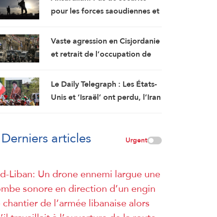
pour les forces saoudiennes et
leurs mercenaires au Yémen
Vaste agression en Cisjordanie
et retrait de l’occupation de
Qalandiya après deux jours de
démolitions de maisons
Le Daily Telegraph : Les États-
Unis et ‘Israël’ ont perdu, l’Iran
triomphe
Derniers articles
Urgent
d-Liban: Un drone ennemi largue une
mbe sonore en direction d’un engin
 chantier de l’armée libanaise alors