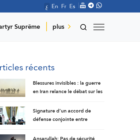
ع
En
Fr
Es
artyr Suprême
plus
rticles récents
Blessures invisibles : la guerre
en Iran relance le débat sur les
lésions cérébrales des soldats
américains
Signature d’un accord de
défense conjointe entre
l’Arabie saoudite, la Turquie et
le Pakistan
Ansarullah: Pas de sécurité