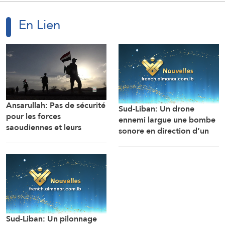
En Lien
Ansarullah: Pas de sécurité
Sud-Liban: Un drone
pour les forces
ennemi largue une bombe
saoudiennes et leurs
sonore en direction d’un
mercenaires au Yémen
engin de chantier de
l’armée libanaise alors
qu’il travaillait à
l’ouverture de la route de
la localité d’Al-Mansouri
(Correspondant d’Al-
Manar)
Sud-Liban: Un pilonnage