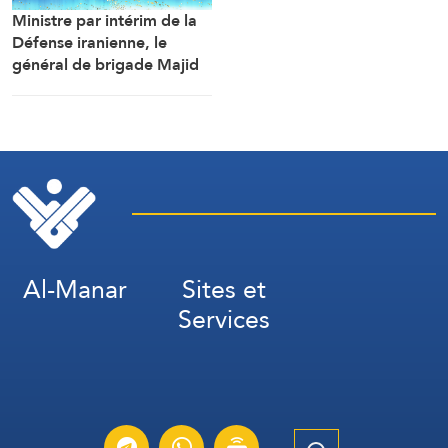
Ministre par intérim de la
Défense iranienne, le
général de brigade Majid
Ibn Al-Reza : Les signes
d’érosion de la puissance
de l’ennemi apparaissent
clairement jour après jour.
Al-Manar
Sites et
Services