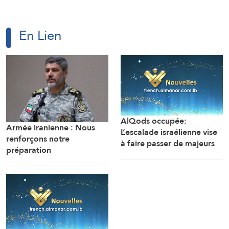
En Lien
AlQods occupée:
Armée iranienne : Nous
L’escalade israélienne vise
renforçons notre
à faire passer de majeurs
préparation
projets de colonisation
opérationnelle…Les bases
afin de couper AlQods de
américaines dans la région
son prolongement
visent l’Iran
palestinien au nord
(Gouvernorat d’AlQods)