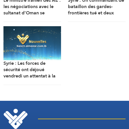
Le ministre iranien des AE :
Syrie : Un commandant de
les négociations avec le
bataillon des gardes-
sultanat d’Oman se
frontières tué et deux
poursuivent. Compte tenu
soldats ont été blessés
des difficultés techniques,
dans une embuscade à
des travaux sont en cours
l’est de Deir Ezzor au
pour définir une voie
nord-ouest du pays.
maritime temporaire. Un
accord définitif est
imminent.
Syrie : Les forces de
sécurité ont déjoué
vendredi un attentat à la
bombe perpétré par l’EI
dans la région de Sayyeda
Zeinab dans la campagne
de Damas.