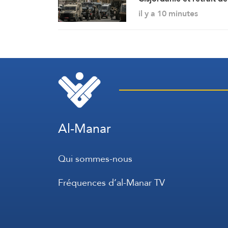
l’occupation de Qaland
il y a 10 minutes
après deux jours de
démolitions de maisons
Al-Manar
Qui sommes-nous
Fréquences d’al-Manar TV