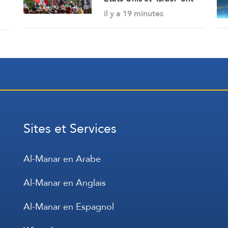
iya
perdu, l’Iran triomphe
il y a 19 minutes
Sites et Services
Al-Manar en Arabe
Al-Manar en Anglais
Al-Manar en Espagnol