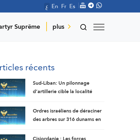
ع
En
Fr
Es
artyr Suprême
plus
rticles récents
Sud-Liban: Un pilonnage
d’artillerie cible la localité
d’Al-Mansouri (correspondant
d’Al-Manar)
Ordres israéliens de déraciner
des arbres sur 316 dunams en
Cisjordanie en vue de la
colonisation
Cisjordanie : Les forces