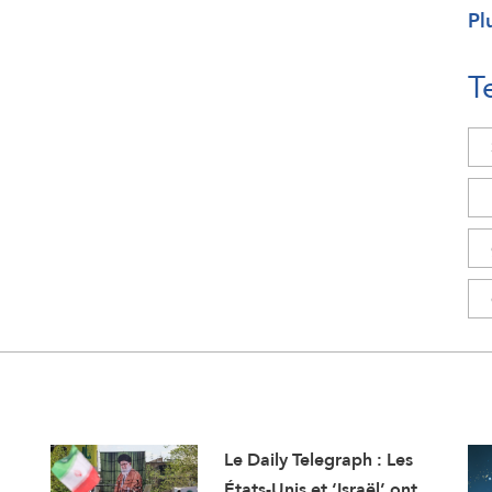
Pl
T
Le Daily Telegraph : Les
États-Unis et ‘Israël’ ont