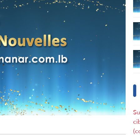
Su
ci
(c