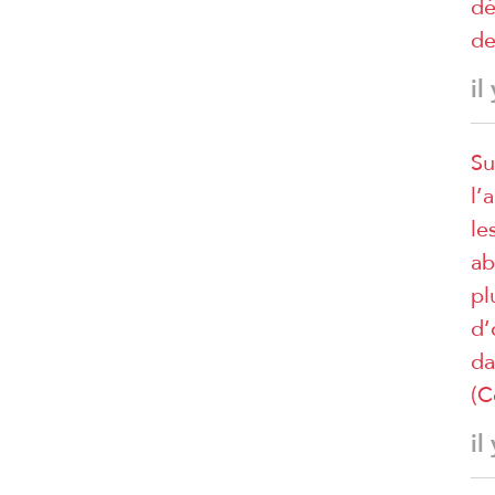
dé
de
il
Su
l’
le
ab
pl
d’
da
(C
il