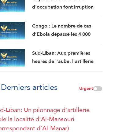
d’occupation font irruption
dans le village d’Awarta, au
sud-est de Naplouse
Congo : Le nombre de cas
d’Ebola dépasse les 4 000
pour la première fois depuis le
début de l’épidémie
Sud-Liban: Aux premières
heures de l’aube, l’artillerie
d’occupation a ciblé les
abords du wadi de Zibqine et
Derniers articles
les abords de la localité de
Urgent
Mansouri avec plusieurs obus,
tandis que les forces
d-Liban: Un pilonnage d’artillerie
d’occupation ont mené une
ble la localité d’Al-Mansouri
explosion dans la localité de
orrespondant d’Al-Manar)
Hadatha (Correspondant
d’AlManar)