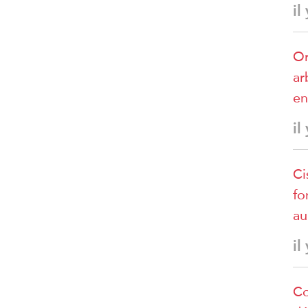
il
Or
ar
en
il
Ci
fo
au
il
Co