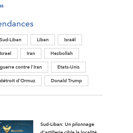
us
endances
Sud-Liban
Liban
Israël
Israel
Iran
Hezbollah
guerre contre l'Iran
Etats-Unis
détroit d'Ormuz
Donald Trump
Sud-Liban: Un pilonnage
d’artillerie cible la localité