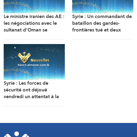
Le ministre iranien des AE :
Syrie : Un commandant de
les négociations avec le
bataillon des gardes-
sultanat d’Oman se
frontières tué et deux
poursuivent. Compte tenu
soldats ont été blessés
des difficultés techniques,
dans une embuscade à
des travaux sont en cours
l’est de Deir Ezzor au
pour définir une voie
nord-ouest du pays.
maritime temporaire. Un
accord définitif est
imminent.
Syrie : Les forces de
sécurité ont déjoué
vendredi un attentat à la
bombe perpétré par l’EI
dans la région de Sayyeda
Zeinab dans la campagne
de Damas.