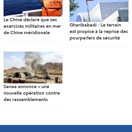
La Chine déclare que ses
Gharibabadi : Le terrain
exercices militaires en mer
est propice à la reprise des
de Chine méridionale
pourparlers de sécurité
répondent aux
entre les États du Golfe
provocations des
Philippines
Sanaa annonce « une
nouvelle opération contre
des rassemblements
militaires saoudiens à
Marib »