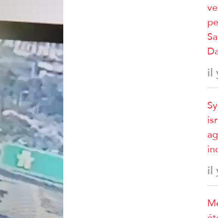
ve
pe
Sa
D
il
Sy
is
ag
in
il
Mé
ét