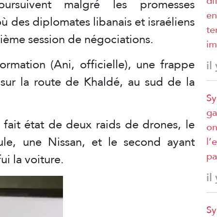
di
ursuivent malgré les promesses
en
 des diplomates libanais et israéliens
te
rième session de négociations.
im
ormation (Ani, officielle), une frappe
il
 sur la route de Khaldé, au sud de la
Sy
ga
fait état de deux raids de drones, le
on
ule, une Nissan, et le second ayant
l’
pa
i la voiture.
il
Sy