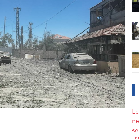
Le
né
se