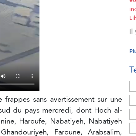
in
Li
il
Pl
T
 de frappes sans avertissement sur une
e sud du pays mercredi, dont Hoch al-
bnine, Haroufe, Nabatiyeh, Nabatiyeh
Ghandouriyeh, Faroune, Arabsalim,