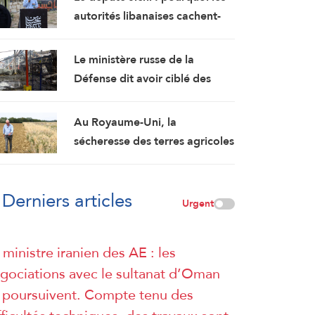
autorités libanaises cachent-
elles le contenu de l’accord-
cadre ?
Le ministère russe de la
Défense dit avoir ciblé des
installations militaires et des
dépôts de carburant à Kiev et
Au Royaume-Uni, la
Odessa
sécheresse des terres agricoles
menace la sécurité alimentaire
Derniers articles
Urgent
 ministre iranien des AE : les
gociations avec le sultanat d’Oman
 poursuivent. Compte tenu des