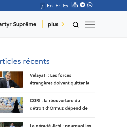
ع
En
Fr
Es
artyr Suprême
plus
rticles récents
Velayati : Les forces
étrangères doivent quitter la
région
CGRI : la réouverture du
détroit d’Ormuz dépend de
l’acceptation américaine des
demandes iraniennes
Le député Jichi : pourquoi les