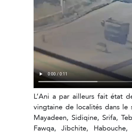
L’Ani a par ailleurs fait état
vingtaine de localités dans l
Mayadeen, Sidiqine, Srifa, Te
Fawqa, Jibchite, Habouche, 