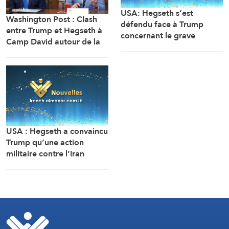
USA: Hegseth s’est
Washington Post : Clash
défendu face à Trump
entre Trump et Hegseth à
concernant le grave
Camp David autour de la
manque de stocks
crise des munitions, des
d’armes, en rejetant la
missiles et de la guerre
faute sur son adjoint
avec l’Iran
(Washington Post, citant
deux sources)
USA : Hegseth a convaincu
Trump qu’une action
militaire contre l’Iran
constituerait une victoire
relativement rapide et
facile (Washington Post,
citant des responsables)