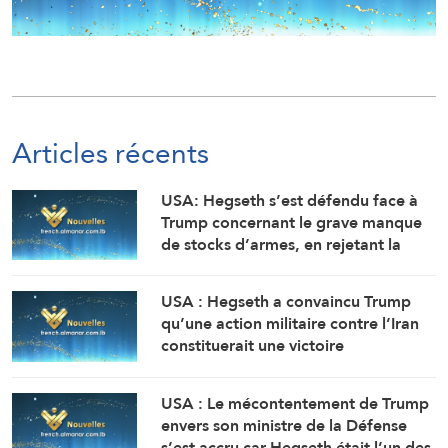
Articles récents
USA: Hegseth s’est défendu face à
Trump concernant le grave manque
de stocks d’armes, en rejetant la
faute sur son adjoint (Washington
Post, citant deux sources)
USA : Hegseth a convaincu Trump
qu’une action militaire contre l’Iran
constituerait une victoire
relativement rapide et facile
(Washington Post, citant des
USA : Le mécontentement de Trump
responsables)
envers son ministre de la Défense
s’est accru car Hegseth était l’un des