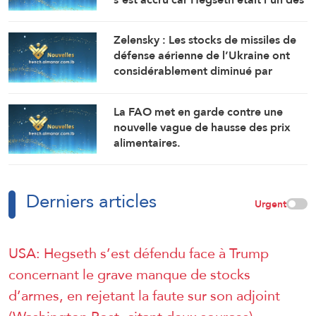
principaux partisans d’une action
militaire contre l’Iran ( Washington
Zelensky : Les stocks de missiles de
Post, citant des responsables)
défense aérienne de l’Ukraine ont
considérablement diminué par
rapport aux prévisions de 2025.
La FAO met en garde contre une
nouvelle vague de hausse des prix
alimentaires.
Derniers articles
Urgent
USA: Hegseth s’est défendu face à Trump
concernant le grave manque de stocks
d’armes, en rejetant la faute sur son adjoint