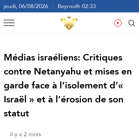
jeudi, 06/08/2026
Beyrouth 02:33
ع
En
Fr
Es
Médias israéliens: Critiques
contre Netanyahu et mises en
garde face à l’isolement d’«
Israël » et à l’érosion de son
statut
il y a 2 mois