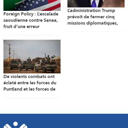
L’administration Trump
Foreign Policy : L’escalade
prévoit de fermer cinq
saoudienne contre Sanaa,
missions diplomatiques,
fruit d’une erreur
dont le bureau de
d’appréciation
représentation de
l’ambassade américaine au
Cameroun
De violents combats ont
éclaté entre les forces du
Puntland et les forces de
sécurité fédérales à
Galkayo, dans le centre de
la Somalie