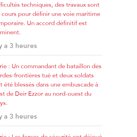
fficultés techniques, des travaux sont
 cours pour définir une voie maritime
mporaire. Un accord définitif est
minent.
 y a 3 heures
rie : Un commandant de bataillon des
rdes-frontières tué et deux soldats
t été blessés dans une embuscade à
est de Deir Ezzor au nord-ouest du
ys.
 y a 3 heures
rie : Les forces de sécurité ont déjoué