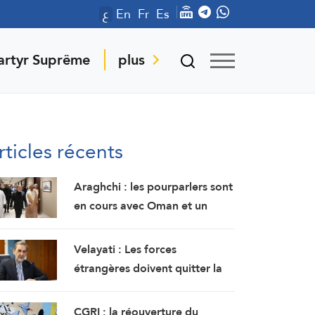
ع
En
Fr
Es
artyr Suprême
plus
rticles récents
Araghchi : les pourparlers sont
en cours avec Oman et un
accord est imminent
Velayati : Les forces
étrangères doivent quitter la
région
CGRI : la réouverture du