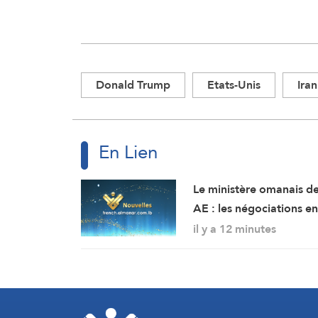
Donald Trump
Etats-Unis
Iran
En Lien
Le ministère omanais d
AE : les négociations e
cours concernant les
il y a 12 minutes
modalités de navigatio
dans le détroit d’Ormuz
déroulent dans une
atmosphère positive et