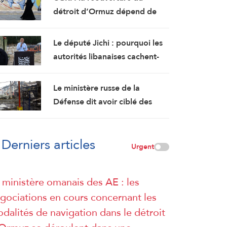
détroit d’Ormuz dépend de
l’acceptation américaine des
demandes iraniennes
Le député Jichi : pourquoi les
autorités libanaises cachent-
elles le contenu de l’accord-
cadre ?
Le ministère russe de la
Défense dit avoir ciblé des
installations militaires et des
dépôts de carburant à Kiev et
Derniers articles
Odessa
Urgent
 ministère omanais des AE : les
gociations en cours concernant les
dalités de navigation dans le détroit