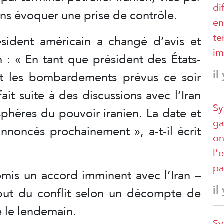
di
ans évoquer une prise de contrôle.
en
te
sident américain a changé d’avis et
im
n : « En tant que président des États-
il
 et les bombardements prévus ce soir
fait suite à des discussions avec l’Iran
Sy
 sphères du pouvoir iranien. La date et
ga
annoncés prochainement », a-t-il écrit
on
l’
pa
mis un accord imminent avec l’Iran –
il
but du conflit selon un décompte de
e le lendemain.
Sy