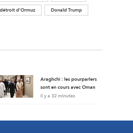
détroit d'Ormuz
Donald Trump
Araghchi : les pourparlers
sont en cours avec Oman
et un accord est imminent
il y a 32 minutes