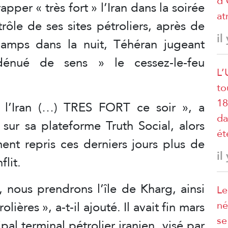
d’
pper « très fort » l’Iran dans la soirée
at
ôle de ses sites pétroliers, après de
il
amps dans la nuit, Téhéran jugeant
dénué de sens » le cessez-le-feu
L’
to
18
r l’Iran (…) TRES FORT ce soir », a
da
 sur sa plateforme Truth Social, alors
ét
ment repris ces derniers jours plus de
il
flit.
 nous prendrons l’île de Kharg, ainsi
Le
né
lières », a-t-il ajouté. Il avait fin mars
se
al terminal pétrolier iranien, visé par