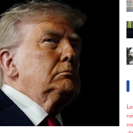
Le
né
mo