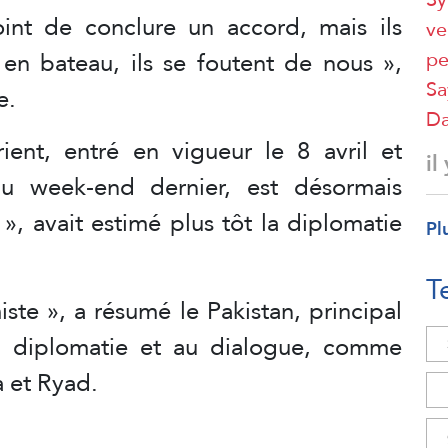
int de conclure un accord, mais ils
ve
pe
en bateau, ils se foutent de nous »,
Sa
e.
D
ent, entré en vigueur le 8 avril et
il
au week-end dernier, est désormais
, avait estimé plus tôt la diplomatie
Pl
T
miste », a résumé le Pakistan, principal
a diplomatie et au dialogue, comme
a et Ryad.