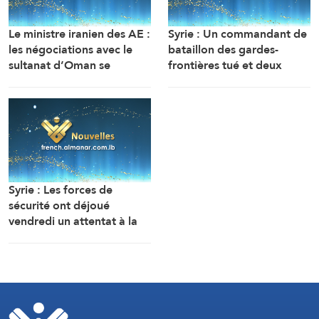
Le ministre iranien des AE :
Syrie : Un commandant de
les négociations avec le
bataillon des gardes-
sultanat d’Oman se
frontières tué et deux
poursuivent. Compte tenu
soldats ont été blessés
des difficultés techniques,
dans une embuscade à
des travaux sont en cours
l’est de Deir Ezzor au
pour définir une voie
nord-ouest du pays.
maritime temporaire. Un
accord définitif est
imminent.
Syrie : Les forces de
sécurité ont déjoué
vendredi un attentat à la
bombe perpétré par l’EI
dans la région de Sayyeda
Zeinab dans la campagne
de Damas.