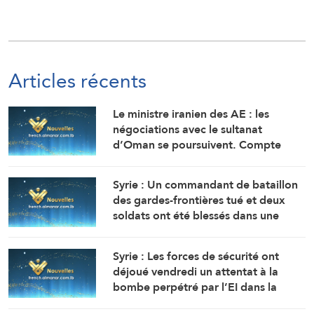
Articles récents
Le ministre iranien des AE : les
négociations avec le sultanat
d’Oman se poursuivent. Compte
tenu des difficultés techniques, des
travaux sont en cours pour définir
Syrie : Un commandant de bataillon
une voie maritime temporaire. Un
des gardes-frontières tué et deux
accord définitif est imminent.
soldats ont été blessés dans une
embuscade à l’est de Deir Ezzor au
nord-ouest du pays.
Syrie : Les forces de sécurité ont
déjoué vendredi un attentat à la
bombe perpétré par l’EI dans la
région de Sayyeda Zeinab dans la