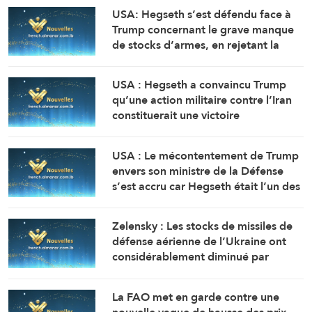
USA: Hegseth s’est défendu face à
Trump concernant le grave manque
de stocks d’armes, en rejetant la
faute sur son adjoint (Washington
Post, citant deux sources)
USA : Hegseth a convaincu Trump
qu’une action militaire contre l’Iran
constituerait une victoire
relativement rapide et facile
(Washington Post, citant des
USA : Le mécontentement de Trump
responsables)
envers son ministre de la Défense
s’est accru car Hegseth était l’un des
principaux partisans d’une action
militaire contre l’Iran ( Washington
Zelensky : Les stocks de missiles de
Post, citant des responsables)
défense aérienne de l’Ukraine ont
considérablement diminué par
rapport aux prévisions de 2025.
La FAO met en garde contre une