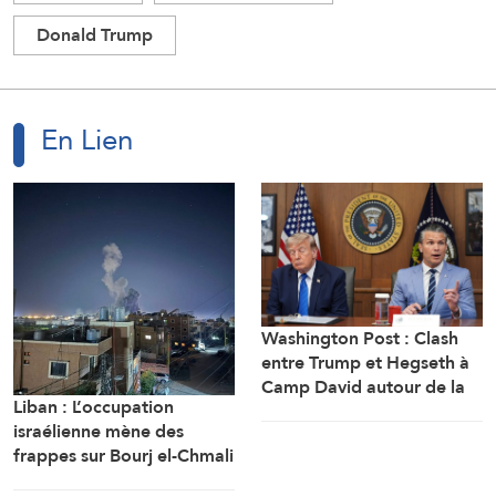
Donald Trump
En Lien
Washington Post : Clash
entre Trump et Hegseth à
Camp David autour de la
Liban : L’occupation
crise des munitions, des
israélienne mène des
missiles et de la guerre
frappes sur Bourj el-Chmali
avec l’Iran
et Mansouri au sud du