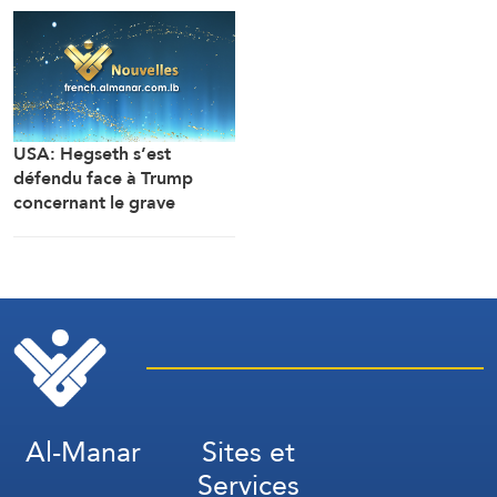
pays
USA: Hegseth s’est
défendu face à Trump
concernant le grave
manque de stocks
d’armes, en rejetant la
faute sur son adjoint
(Washington Post, citant
deux sources)
Al-Manar
Sites et
Services