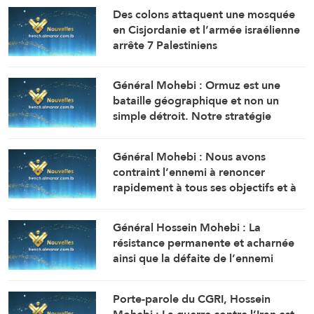
Des colons attaquent une mosquée
en Cisjordanie et l’armée israélienne
arrête 7 Palestiniens
Général Mohebi : Ormuz est une
bataille géographique et non un
simple détroit. Notre stratégie
actuelle est de le maintenir sous
contrôle jusqu’à ce que l’ennemi
Général Mohebi : Nous avons
accepte toutes nos conditions.
contraint l’ennemi à renoncer
rapidement à tous ses objectifs et à
chercher à réouvrir le détroit
d’Ormuz.
Général Hossein Mohebi : La
résistance permanente et acharnée
ainsi que la défaite de l’ennemi
constituent notre stratégie immuable
et inébranlable.
Porte-parole du CGRI, Hossein