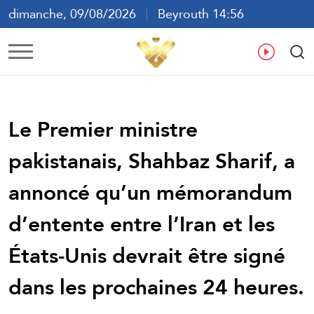
dimanche, 09/08/2026
Beyrouth 14:56
ع
En
Fr
Es
Le Premier ministre
pakistanais, Shahbaz Sharif, a
annoncé qu’un mémorandum
d’entente entre l’Iran et les
États-Unis devrait être signé
dans les prochaines 24 heures.