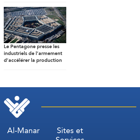
provenance d’Italie
malgré toutes les pressions
Le Pentagone presse les
industriels de l’armement
d’accélérer la production
de munitions
Al-Manar
Sites et
Services