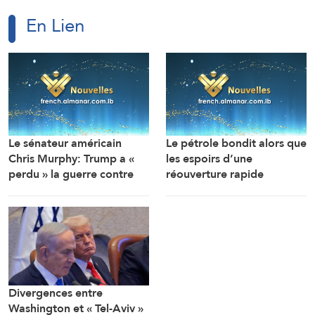
En Lien
Le sénateur américain
Le pétrole bondit alors que
Chris Murphy: Trump a «
les espoirs d’une
perdu » la guerre contre
réouverture rapide
l’Iran, et sa poursuite
d’Ormuz s’estompent
affaiblit Washington
(Reuters)
Divergences entre
Washington et « Tel-Aviv »