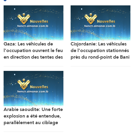
Gaza: Les véhicules de
Cisjordanie: Les véhicules
l’occupation ouvrent le feu
de l’occupation stationnés
en direction des tentes des
près du rond-point de Bani
déplacés dans la zone de
Souheila, à l’est de la ville
Mawasi Rafah
de Khan Younès, ouvrent
un feu nourri en direction
des maisons et des tentes
des citoyens
Arabie saoudite: Une forte
explosion a été entendue,
parallèlement au ciblage
d’installations gazières