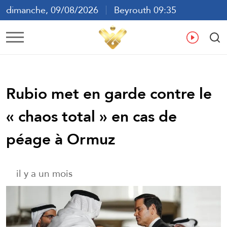
dimanche, 09/08/2026
Beyrouth 09:35
ع
En
Fr
Es
Rubio met en garde contre le
« chaos total » en cas de
péage à Ormuz
il y a un mois