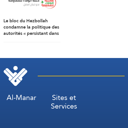
Le bloc du Hezbollah
condamne la politique des
autorités « persistant dans
la soumission, la
capitulation et les
négociations humiliantes »
Al-Manar
Sites et
Services