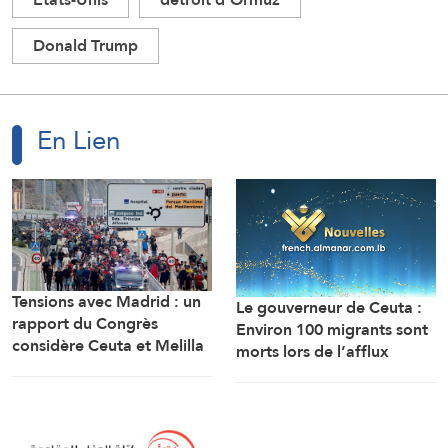
Donald Trump
En Lien
Tensions avec Madrid : un
Le gouverneur de Ceuta :
rapport du Congrès
Environ 100 migrants sont
considère Ceuta et Melilla
morts lors de l’afflux
comme des territoires
massif de migrants à
marocains
travers la frontière.