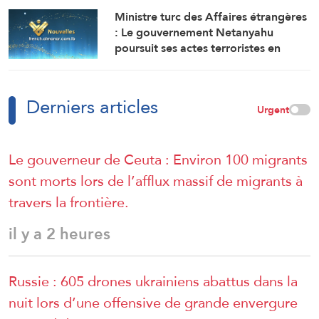
ont entraîné la mort et le
Ministre turc des Affaires étrangères
déplacement de milliers de
: Le gouvernement Netanyahu
personnes
poursuit ses actes terroristes en
Cisjordanie et à AlQods
Derniers articles
Urgent
Le gouverneur de Ceuta : Environ 100 migrants
sont morts lors de l’afflux massif de migrants à
travers la frontière.
il y a 2 heures
Russie : 605 drones ukrainiens abattus dans la
nuit lors d’une offensive de grande envergure