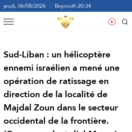
jeudi, 06/08/2026
Beyrouth 20:34
ع
En
Fr
Es
Sud-Liban : un hélicoptère
ennemi israélien a mené une
opération de ratissage en
direction de la localité de
Majdal Zoun dans le secteur
occidental de la frontière.