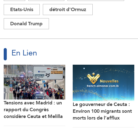
Etats-Unis
détroit d'Ormuz
Donald Trump
En Lien
Tensions avec Madrid : un
Le gouverneur de Ceuta :
rapport du Congrès
Environ 100 migrants sont
considère Ceuta et Melilla
morts lors de l’afflux
comme des territoires
massif de migrants à
marocains
travers la frontière.