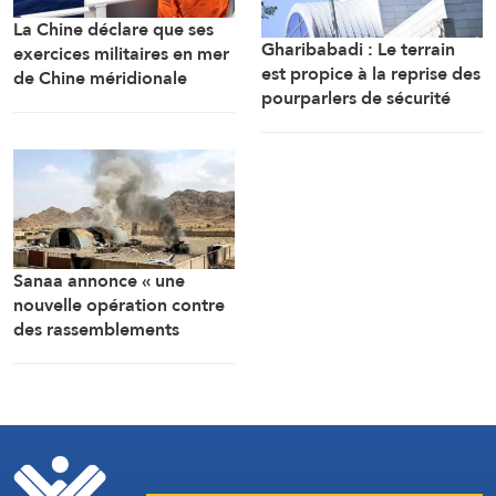
La Chine déclare que ses
Gharibabadi : Le terrain
exercices militaires en mer
est propice à la reprise des
de Chine méridionale
pourparlers de sécurité
répondent aux
entre les États du Golfe
provocations des
Philippines
Sanaa annonce « une
nouvelle opération contre
des rassemblements
militaires saoudiens à
Marib »