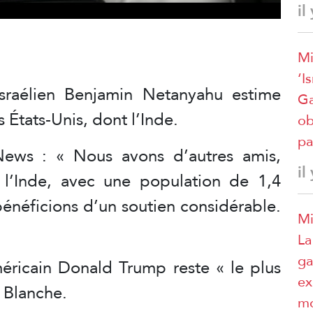
il
Mi
‘I
israélien Benjamin Netanyahu estime
Ga
s États-Unis, dont l’Inde.
ob
pa
ews : « Nous avons d’autres amis,
il
l’Inde, avec une population de 1,4
 bénéficions d’un soutien considérable.
Mi
La
ga
méricain Donald Trump reste « le plus
ex
n Blanche.
mo