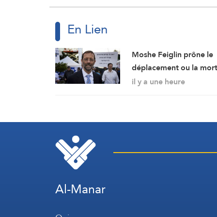
En Lien
Moshe Feiglin prône le
déplacement ou la mor
de soif des habitants d
il y a une heure
Gaza
Al-Manar