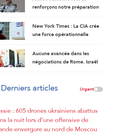
renforçons notre préparation
opérationnelle…Les bases
américaines dans la région
New York Times : La CIA crée
visent l’Iran
une force opérationnelle
secrète pour semer la discorde
à Cuba
Aucune avancée dans les
négociations de Rome. Israël
refuse les revendications
libanaises
Derniers articles
Urgent
ssie : 605 drones ukrainiens abattus
ns la nuit lors d’une offensive de
ande envergure au nord de Moscou