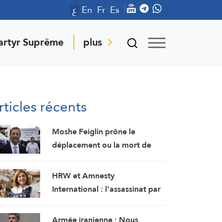
ع
En
Fr
Es
artyr Suprême
plus
rticles récents
Moshe Feiglin prône le
déplacement ou la mort de
soif des habitants de Gaza
HRW et Amnesty
International : l’assassinat par
Israël de la journaliste Amal
Khalil est un crime de guerre
Armée iranienne : Nous