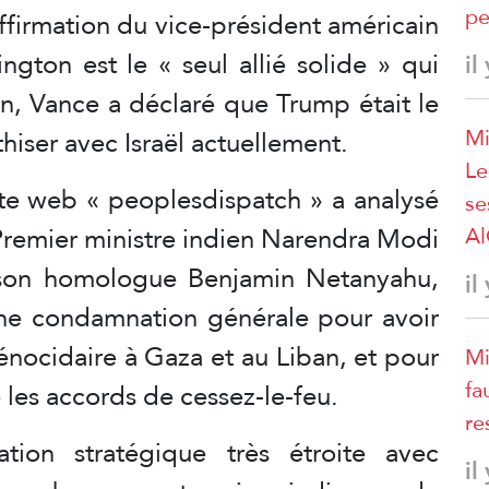
pe
’affirmation du vice-président américain
gton est le « seul allié solide » qui
il
uin, Vance a déclaré que Trump était le
Mi
hiser avec Israël actuellement.
Le
site web « peoplesdispatch » a analysé
se
u Premier ministre indien Narendra Modi
A
r son homologue Benjamin Netanyahu,
il
à une condamnation générale pour avoir
nocidaire à Gaza et au Liban, et pour
Mi
fa
 les accords de cessez-le-feu.
re
tion stratégique très étroite avec
il