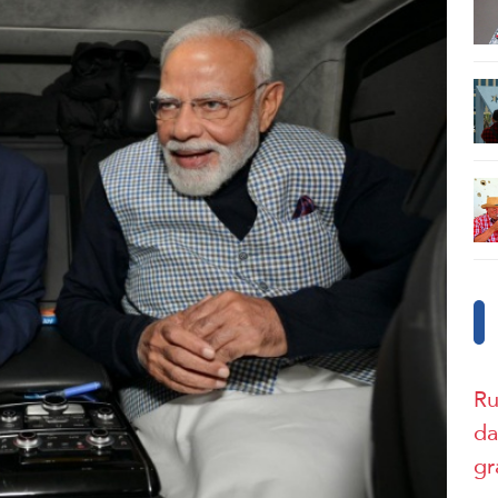
Ru
da
gr