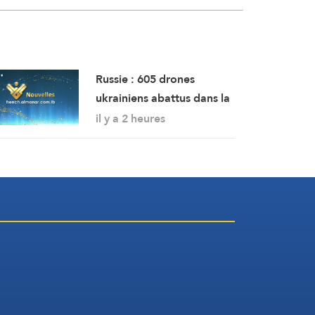
Russie : 605 drones
ukrainiens abattus dans la
nuit lors d’une offensive
il y a 2 heures
de grande envergure au
nord de Moscou