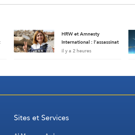
HRW et Amnesty
t
International : l’assassinat
e
par Israël de la journaliste
il y a 2 heures
Amal Khalil est un crime
de guerre
Sites et Services