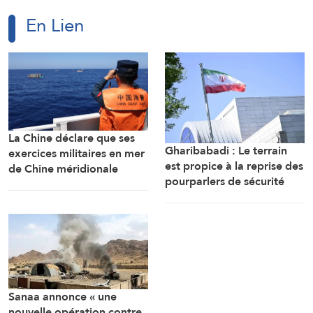
En Lien
La Chine déclare que ses
Gharibabadi : Le terrain
exercices militaires en mer
est propice à la reprise des
de Chine méridionale
pourparlers de sécurité
répondent aux
entre les États du Golfe
provocations des
Philippines
Sanaa annonce « une
nouvelle opération contre