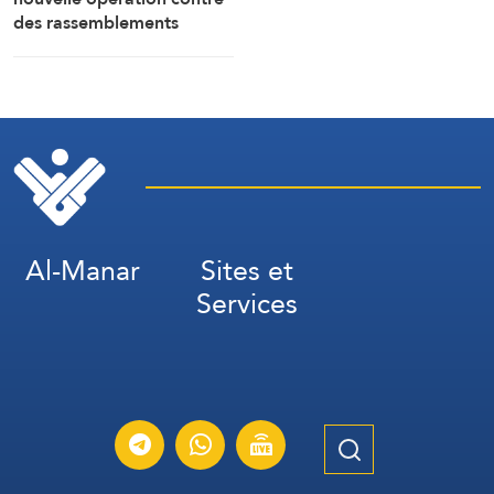
des rassemblements
militaires saoudiens à
Marib »
Al-Manar
Sites et
Services