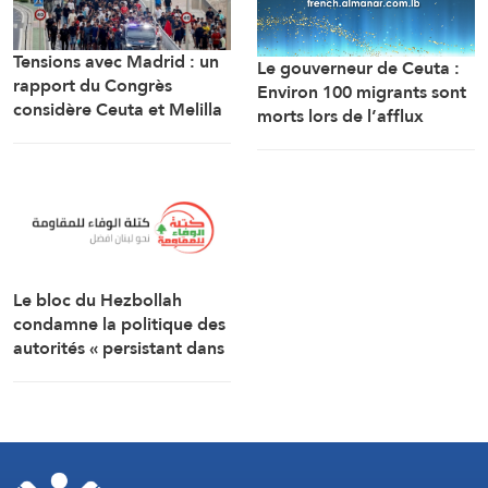
Tensions avec Madrid : un
Le gouverneur de Ceuta :
rapport du Congrès
Environ 100 migrants sont
considère Ceuta et Melilla
morts lors de l’afflux
comme des territoires
massif de migrants à
marocains
travers la frontière.
Le bloc du Hezbollah
condamne la politique des
autorités « persistant dans
la soumission, la
capitulation et les
négociations humiliantes »