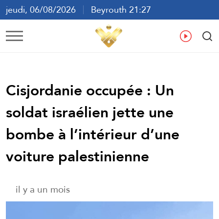
jeudi, 06/08/2026
Beyrouth 21:27
ع
En
Fr
Es
Cisjordanie occupée : Un
soldat israélien jette une
bombe à l’intérieur d’une
voiture palestinienne
il y a un mois