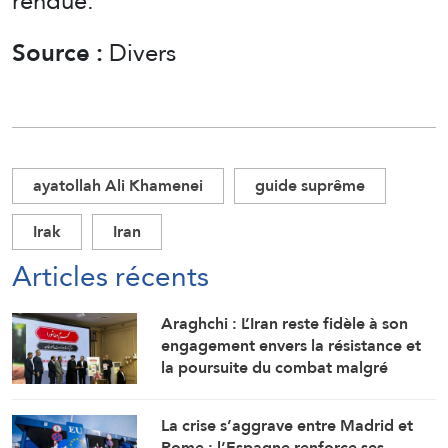
rendue.
Source :
Divers
ayatollah Ali Khamenei
guide suprême
Irak
Iran
Articles récents
Araghchi : L’Iran reste fidèle à son
engagement envers la résistance et
la poursuite du combat malgré
toutes les pressions
La crise s’aggrave entre Madrid et
Rome : l’Espagne renforce ses