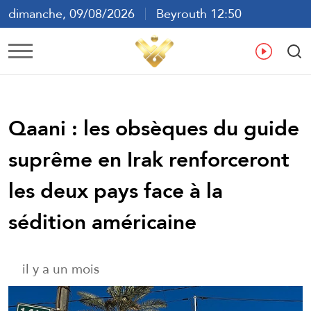
dimanche, 09/08/2026
Beyrouth 12:50
ع
En
Fr
Es
Qaani : les obsèques du guide
suprême en Irak renforceront
les deux pays face à la
sédition américaine
il y a un mois