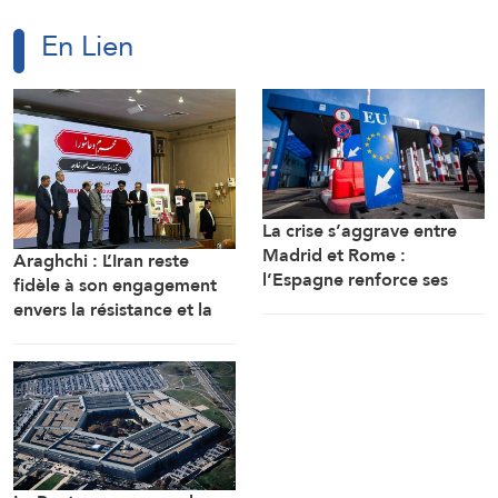
En Lien
La crise s’aggrave entre
Madrid et Rome :
Araghchi : L’Iran reste
l’Espagne renforce ses
fidèle à son engagement
contrôles frontaliers pour
envers la résistance et la
les voyageurs en
poursuite du combat
provenance d’Italie
malgré toutes les pressions