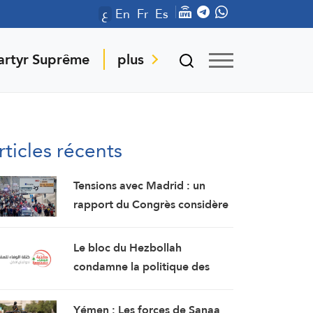
ع
En
Fr
Es
artyr Suprême
plus
rticles récents
Tensions avec Madrid : un
rapport du Congrès considère
Ceuta et Melilla comme des
territoires marocains
Le bloc du Hezbollah
condamne la politique des
autorités « persistant dans la
soumission, la capitulation et
Yémen : Les forces de Sanaa