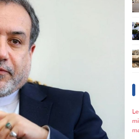
Le
mi
ma