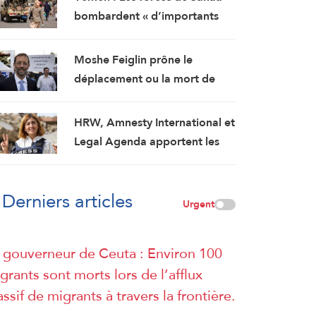
les négociations humiliantes »
bombardent « d’importants
renforcements militaires
saoudiens » qui préparaient
Moshe Feiglin prône le
une attaque contre des
déplacement ou la mort de
régions libérées
soif des habitants de Gaza
HRW, Amnesty International et
Legal Agenda apportent les
preuves de l’assassinat
prémédité par Israël de la
Derniers articles
journaliste Amal Khalil
Urgent
 gouverneur de Ceuta : Environ 100
grants sont morts lors de l’afflux
ssif de migrants à travers la frontière.