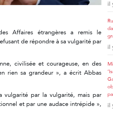
il
Ru
da
des Affaires étrangères a remis le
gr
refusant de répondre à sa vulgarité par
il
enne, civilisée et courageuse, en des
Mi
‘I
en rien sa grandeur », a écrit Abbas
Ga
ob
vulgarité par la vulgarité, mais par
pa
tionnel et par une audace intrépide »,
il