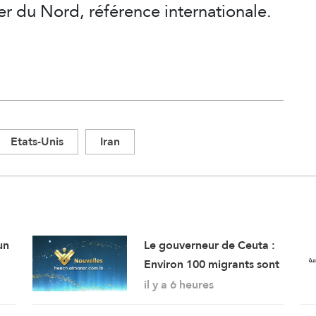
mer du Nord, référence internationale.
Etats-Unis
Iran
un
Le gouverneur de Ceuta :
Environ 100 migrants sont
lla
morts lors de l’afflux
il y a 6 heures
massif de migrants à