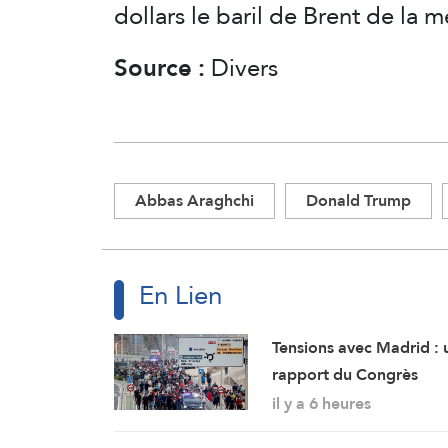
dollars le baril de Brent de la 
Source :
Divers
Abbas Araghchi
Donald Trump
En Lien
Tensions avec Madrid : 
rapport du Congrès
considère Ceuta et Meli
il y a 6 heures
comme des territoires