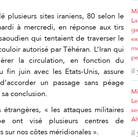
Mi
plusieurs sites iraniens, 80 selon le
La
di à mercredi, en réponse aux tirs
ga
 saoudien qui tentaient de traverser le
ex
mo
uloir autorisé par Téhéran. L’Iran qui
pe
érer la circulation, en fonction du
in juin avec les Etats-Unis, assure
il
 d’accorder un passage sans péage
Mi
 sa conclusion.
Le
 étrangères, « les attaques militaires
se
A
be ont visé plusieurs centres de
és sur nos côtes méridionales ».
il