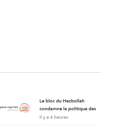
Le bloc du Hezbollah
condamne la politique des
autorités « persistant dans
il y a 6 heures
la soumission, la