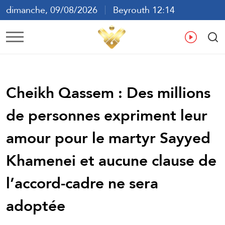
dimanche, 09/08/2026
Beyrouth 12:14
ع
En
Fr
Es
Cheikh Qassem : Des millions
de personnes expriment leur
amour pour le martyr Sayyed
Khamenei et aucune clause de
l’accord-cadre ne sera
adoptée