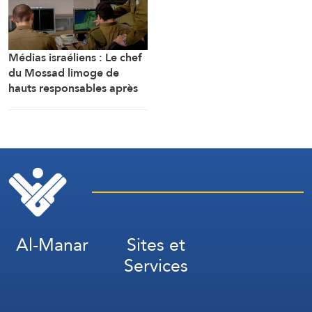
Médias israéliens : Le chef
du Mossad limoge de
hauts responsables après
l’échec d’un plan visant « à
renverser le régime
iranien »
Al-Manar
Sites et
Services