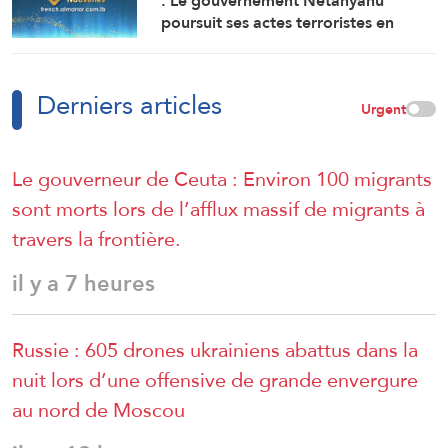
: Le gouvernement Netanyahu
personnes
poursuit ses actes terroristes en
Cisjordanie et à AlQods
Derniers articles
Urgent
Le gouverneur de Ceuta : Environ 100 migrants
sont morts lors de l’afflux massif de migrants à
travers la frontière.
il y a 7 heures
Russie : 605 drones ukrainiens abattus dans la
nuit lors d’une offensive de grande envergure
au nord de Moscou