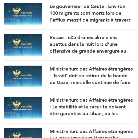
Le gouverneur de Ceuta : Environ
100 migrants sont morts lors de
l’afflux massif de migrants à travers
la frontière.
Russie : 605 drones ukrainiens
abattus dans la nuit lors d’une
offensive de grande envergure au
nord de Moscou
Ministre turc des Affaires étrangères
: ‘Israël’ doit se retirer de la bande
de Gaza, mais elle continue de faire
obstacle à la mise en œuvre du plan
de paix
Ministre turc des Affaires étrangères
: La stabilité et la sécurité doivent
être garanties au Liban, où les
politiques expansionnistes d’Israël
ont entraîné la mort et le
Ministre turc des Affaires étrangères
déplacement de milliers de