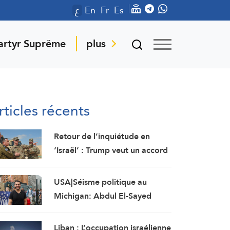
ع
En
Fr
Es
artyr Suprême
plus
rticles récents
Retour de l’inquiétude en
‘Israël’ : Trump veut un accord
« à tout prix »
USA|Séisme politique au
Michigan: Abdul El-Sayed
l’emporte face au plus lourd
investissement de l’AIPAC
Liban : L’occupation israélienne