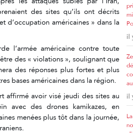
rès les attaques subies par l’Iran,
pr
renaient des sites qu’ils ont décrits
mi
et d’occupation américaines » dans la
Po
il
e l’armée américaine contre toute
Ze
 être des « violations », soulignant que
dé
nera des réponses plus fortes et plus
co
res bases américaines dans la région.
au
t affirmé avoir visé jeudi des sites au
il
eïn avec des drones kamikazes, en
La
aines menées plus tôt dans la journée,
no
raniens.