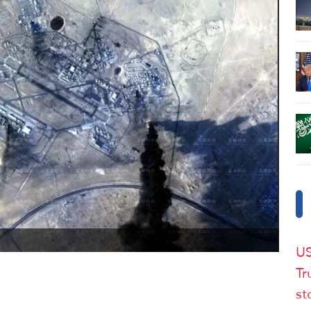
US
Tr
st