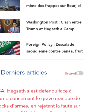
mène des frappes sur Bourj el-
Chmali et Mansouri au sud du
pays
Washington Post : Clash entre
Trump et Hegseth à Camp
David autour de la crise des
munitions, des missiles et de la
Foreign Policy : L’escalade
guerre avec l’Iran
saoudienne contre Sanaa, fruit
d’une erreur d’appréciation
Derniers articles
Urgent
A: Hegseth s’est défendu face à
ump concernant le grave manque de
ocks d’armes, en rejetant la faute sur