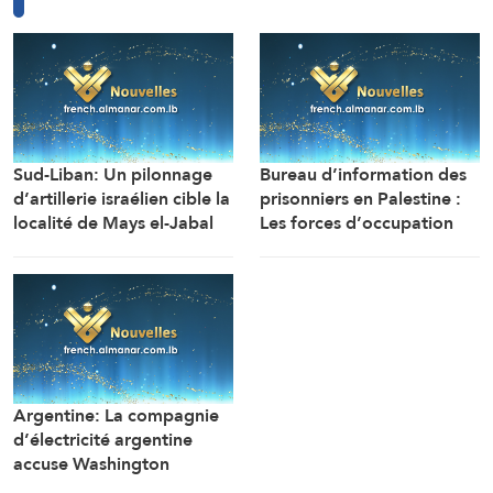
Sud-Liban: Un pilonnage
Bureau d’information des
d’artillerie israélien cible la
prisonniers en Palestine :
localité de Mays el-Jabal
Les forces d’occupation
(Correspondant d’Al-
ont arrêté et détenu plus
Manar)
de 70 citoyens, et en ont
transféré plusieurs vers des
centres de détention et
d’interrogatoire après
avoir libéré la majorité des
détenus.
Argentine: La compagnie
d’électricité argentine
accuse Washington
d’ingérence dans un projet