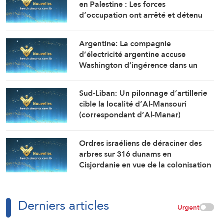
en Palestine : Les forces
d’occupation ont arrêté et détenu
plus de 70 citoyens, et en ont
transféré plusieurs vers des centres
Argentine: La compagnie
de détention et d’interrogatoire
d’électricité argentine accuse
après avoir libéré la majorité des
Washington d’ingérence dans un
détenus.
projet avec la Chine (Financial Times)
Sud-Liban: Un pilonnage d’artillerie
cible la localité d’Al-Mansouri
(correspondant d’Al-Manar)
Ordres israéliens de déraciner des
arbres sur 316 dunams en
Cisjordanie en vue de la colonisation
Derniers articles
Urgent