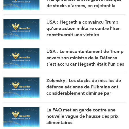
de stocks d’armes, en rejetant la
faute sur son adjoint (Washington
Post, citant deux sources)
USA : Hegseth a convaincu Trump
qu’une action militaire contre l’Iran
constituerait une victoire
relativement rapide et facile
(Washington Post, citant des
USA : Le mécontentement de Trump
responsables)
envers son ministre de la Défense
s’est accru car Hegseth était l’un des
principaux partisans d’une action
militaire contre l’Iran ( Washington
Zelensky : Les stocks de missiles de
Post, citant des responsables)
défense aérienne de l’Ukraine ont
considérablement diminué par
rapport aux prévisions de 2025.
La FAO met en garde contre une
nouvelle vague de hausse des prix
alimentaires.