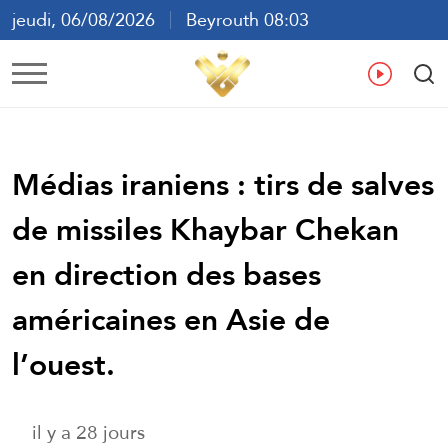
jeudi, 06/08/2026
Beyrouth 08:03
ع
En
Fr
Es
Médias iraniens : tirs de salves
de missiles Khaybar Chekan
en direction des bases
américaines en Asie de
l’ouest.
il y a 28 jours