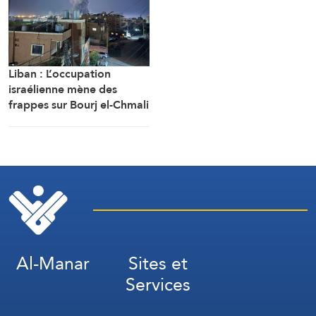
Liban : L’occupation
israélienne mène des
frappes sur Bourj el-Chmali
et Mansouri au sud du
pays
Al-Manar
Sites et
Services