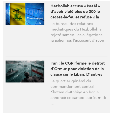
Hezbollah accuse « Israël »
d’avoir violé plus de 300 le
cessez-le-feu et refuse « la
liberté de mouvement » de
Le bureau des relations
son armée
médiatiques du Hezbollah a
rejeté samedi les allégations
israéliennes l’accusant d’avoir
…
Iran : le CGRI ferme le détroit
d’Ormuz pour violation de la
clause sur le Liban. D’autres
mesures pourraient s’en suivre
Le quartier général du
commandement central
Khatam al-Anbiya en Iran a
annoncé ce samedi après-midi
…