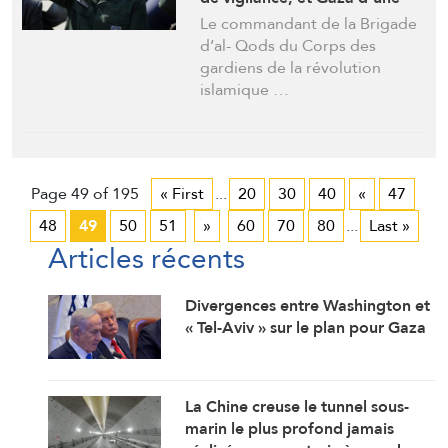
force de déluge, soyez
Le commandant de la Brigade
prudents.
d’al- Qods du Corps des
gardiens de la révolution
islamique …
Page 49 of 195
« First
...
20
30
40
«
47
48
49
50
51
»
60
70
80
...
Last »
Articles récents
Divergences entre Washington et
« Tel-Aviv » sur le plan pour Gaza
La Chine creuse le tunnel sous-
marin le plus profond jamais