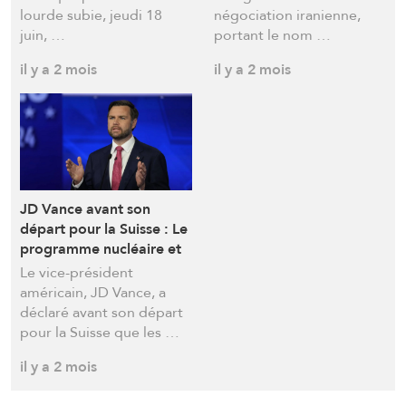
lourde subie, jeudi 18
négociation iranienne,
juin, …
portant le nom …
il y a 2 mois
il y a 2 mois
JD Vance avant son
départ pour la Suisse : Le
programme nucléaire et
le Liban sont les
Le vice-président
principaux dossiers que
américain, JD Vance, a
nous aborderons
déclaré avant son départ
pour la Suisse que les …
il y a 2 mois