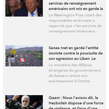
services de renseignement
américains ont mis en garde la
Maison Blanche contre les
Le Washington Post citant des
risques de sabotage de
responsables américains a
l’accord iranien par
rapporté que « les services de
Netanyahu
renseignement américains …
Sanaa met en garde l’entité
sioniste contre la poursuite de
son agression au Liban: Le
Front de la résistance ne
Le ministère des Affaires
restera pas les bras croisés
étrangères du gouvernement
de Sanaa a réitéré son
avertissement à l’entité …
Qaani : Nous l’avions dit, le
Hezbollah dispose d’une force
de vigilance, et Gaza d’une