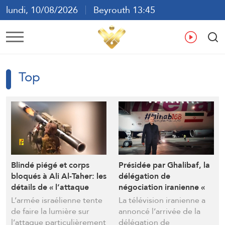
lundi, 10/08/2026
Beyrouth 13:45
ع
En
Fr
Es
Top
Blindé piégé et corps
Présidée par Ghalibaf, la
bloqués à Ali Al-Taher: les
délégation de
détails de « l’attaque
négociation iranienne «
complexe du Hezbollah »
Minab 168 » arrive à
L’armée israélienne tente
La télévision iranienne a
secoue l’armée
Zurich, en Suisse
de faire la lumière sur
annoncé l’arrivée de la
israélienne
l’attaque particulièrement
délégation de