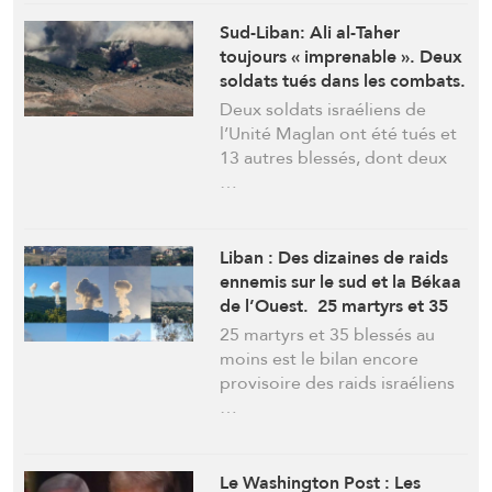
Sud-Liban: Ali al-Taher
toujours « imprenable ». Deux
soldats tués dans les combats.
C’est « la mère des batailles »
Deux soldats israéliens de
selon un expert militaire
l’Unité Maglan ont été tués et
13 autres blessés, dont deux
…
Liban : Des dizaines de raids
ennemis sur le sud et la Békaa
de l’Ouest. 25 martyrs et 35
blessés depuis ce matin
25 martyrs et 35 blessés au
moins est le bilan encore
provisoire des raids israéliens
…
Le Washington Post : Les