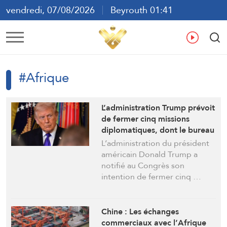
vendredi, 07/08/2026
Beyrouth 01:41
ع
En
Fr
Es
#Afrique
L’administration Trump prévoit
de fermer cinq missions
diplomatiques, dont le bureau
de représentation de
L’administration du président
l’ambassade américaine au
américain Donald Trump a
Cameroun
notifié au Congrès son
intention de fermer cinq …
Chine : Les échanges
commerciaux avec l’Afrique