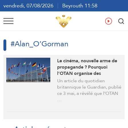
vendredi, 07/08/2026
Beyrouth 11:58
ع
En
Fr
Es
#Alan_O’Gorman
Le cinéma, nouvelle arme de
propagande ? Pourquoi
l’OTAN organise des
rencontres secrètes avec des
Un article du quotidien
cinéastes
britannique le Guardian, publié
ce 3 mai, a révélé que l’OTAN
…