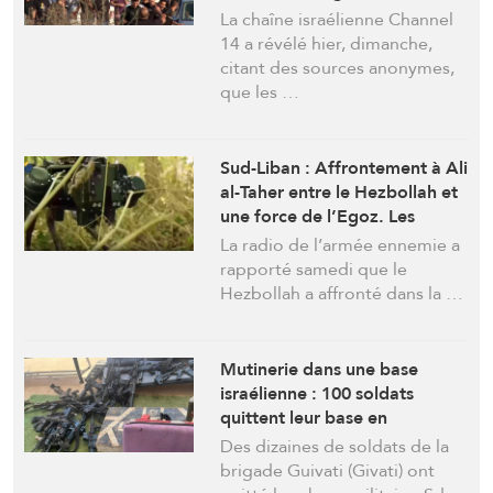
envergure en Cisjordanie
La chaîne israélienne Channel
14 a révélé hier, dimanche,
citant des sources anonymes,
que les …
Sud-Liban : Affrontement à Ali
al-Taher entre le Hezbollah et
une force de l’Egoz. Les
robots israéliens en action
La radio de l’armée ennemie a
rapporté samedi que le
Hezbollah a affronté dans la …
Mutinerie dans une base
israélienne : 100 soldats
quittent leur base en
abandonnant leurs armes
Des dizaines de soldats de la
brigade Guivati (Givati) ​​ont