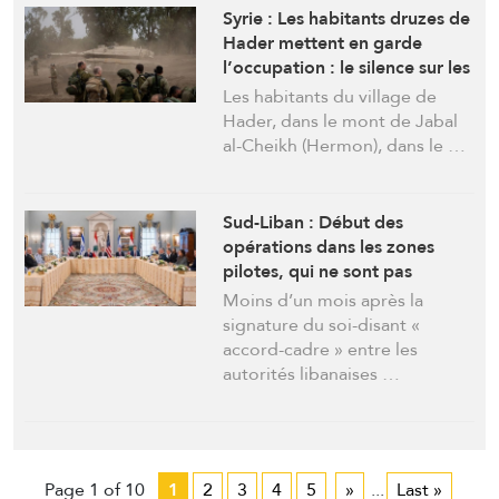
Syrie : Les habitants druzes de
Hader mettent en garde
l’occupation : le silence sur les
violations « ne durera pas ».
Les habitants du village de
Hader, dans le mont de Jabal
al-Cheikh (Hermon), dans le …
Sud-Liban : Début des
opérations dans les zones
pilotes, qui ne sont pas
occupées. « On se moque des
Moins d’un mois après la
Libanais »
signature du soi-disant «
accord-cadre » entre les
autorités libanaises …
Page 1 of 10
1
2
3
4
5
»
...
Last »