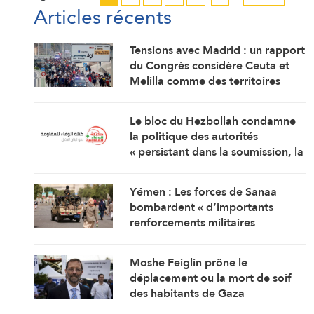
Articles récents
Tensions avec Madrid : un rapport
du Congrès considère Ceuta et
Melilla comme des territoires
marocains
Le bloc du Hezbollah condamne
la politique des autorités
« persistant dans la soumission, la
capitulation et les négociations
humiliantes »
Yémen : Les forces de Sanaa
bombardent « d’importants
renforcements militaires
saoudiens » qui préparaient une
attaque contre des régions
Moshe Feiglin prône le
libérées
déplacement ou la mort de soif
des habitants de Gaza