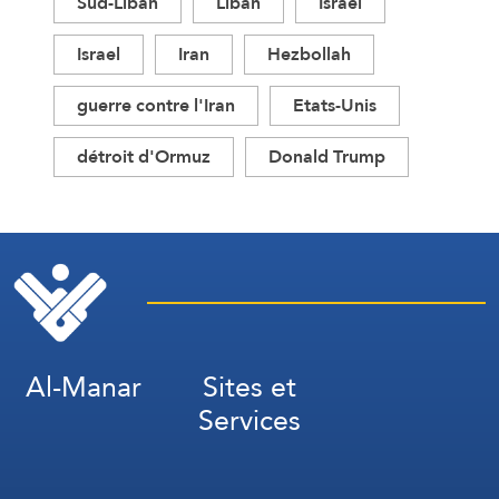
Sud-Liban
Liban
Israël
Israel
Iran
Hezbollah
guerre contre l'Iran
Etats-Unis
détroit d'Ormuz
Donald Trump
Al-Manar
Sites et
Services