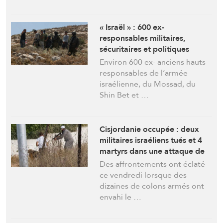
« Israël » : 600 ex-
responsables militaires,
sécuritaires et politiques
lancent un appel à Trump
Environ 600 ex- anciens hauts
contre le terrorisme des
responsables de l’armée
colons en Cisjordanie
israélienne, du Mossad, du
Shin Bet et …
Cisjordanie occupée : deux
militaires israéliens tués et 4
martyrs dans une attaque de
colons à Tell
Des affrontements ont éclaté
ce vendredi lorsque des
dizaines de colons armés ont
envahi le …