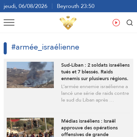
jeudi, 06/08/2026
Beyrouth 23:50
ع
En
Fr
Es
#armée_israélienne
Sud-Liban : 2 soldats israéliens
tués et 7 blessés. Raids
ennemis sur plusieurs régions.
Un martyr et 12 blessés à
L’armée ennemie israélienne a
Tibnine
lancé une série de raids contre
le sud du Liban après …
Médias israéliens : Israël
approuve des opérations
offensives de grande