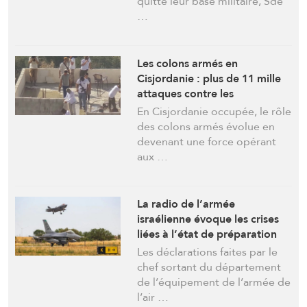
quitté leur base militaire, Sde
…
Les colons armés en
Cisjordanie : plus de 11 mille
attaques contre les
Palestiniens et leurs biens
En Cisjordanie occupée, le rôle
des colons armés évolue en
devenant une force opérant
aux …
La radio de l’armée
israélienne évoque les crises
liées à l’état de préparation
de l’armée de l’air
Les déclarations faites par le
chef sortant du département
de l’équipement de l’armée de
l’air …