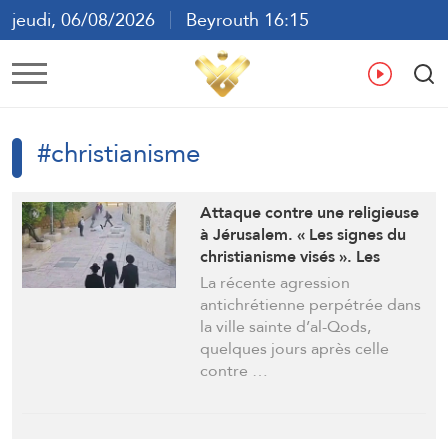
jeudi, 06/08/2026
Beyrouth 16:15
ع
En
Fr
Es
#christianisme
Attaque contre une religieuse
à Jérusalem. « Les signes du
christianisme visés ». Les
chrétiens taxés de « vampires
La récente agression
suceurs de sang » par certains
antichrétienne perpétrée dans
rabbins.
la ville sainte d’al-Qods,
quelques jours après celle
contre …