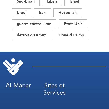
Sud-Liban
Liban
Israël
Israel
Iran
Hezbollah
guerre contre l'Iran
Etats-Unis
détroit d'Ormuz
Donald Trump
Al-Manar
Sites et
Services