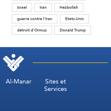
Israel
Iran
Hezbollah
guerre contre l'Iran
Etats-Unis
détroit d'Ormuz
Donald Trump
Al-Manar
Sites et
Services