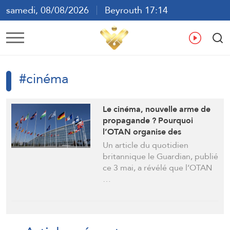
samedi, 08/08/2026
Beyrouth 17:14
ع
En
Fr
Es
#cinéma
Le cinéma, nouvelle arme de
propagande ? Pourquoi
l’OTAN organise des
rencontres secrètes avec des
Un article du quotidien
cinéastes
britannique le Guardian, publié
ce 3 mai, a révélé que l’OTAN
…