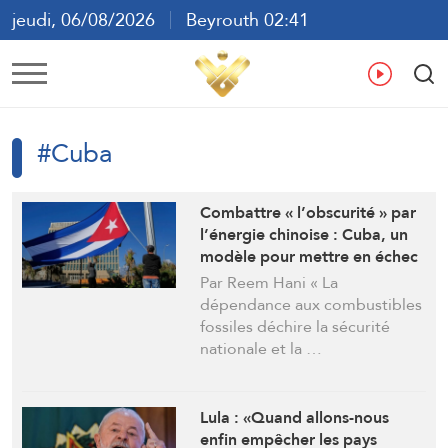
jeudi, 06/08/2026
Beyrouth 02:41
ع
En
Fr
Es
#Cuba
Combattre « l’obscurité » par
l’énergie chinoise : Cuba, un
modèle pour mettre en échec
le blocus américain
Par Reem Hani « La
dépendance aux combustibles
fossiles déchire la sécurité
nationale et la …
Lula : «Quand allons-nous
enfin empêcher les pays