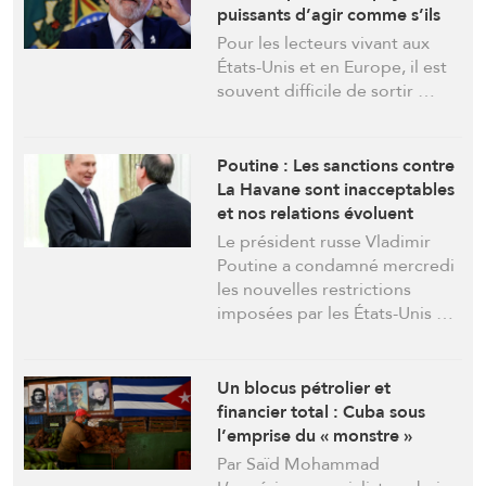
puissants d’agir comme s’ils
possédaient le monde ?»
Pour les lecteurs vivant aux
États-Unis et en Europe, il est
souvent difficile de sortir …
Poutine : Les sanctions contre
La Havane sont inacceptables
et nos relations évoluent
positivement
Le président russe Vladimir
Poutine a condamné mercredi
les nouvelles restrictions
imposées par les États-Unis …
Un blocus pétrolier et
financier total : Cuba sous
l’emprise du « monstre »
américain
Par Saïd Mohammad