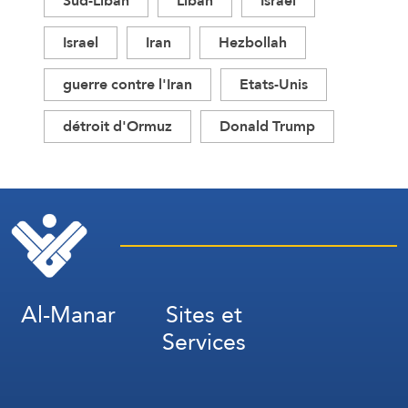
Sud-Liban
Liban
Israël
Israel
Iran
Hezbollah
guerre contre l'Iran
Etats-Unis
détroit d'Ormuz
Donald Trump
Al-Manar
Sites et
Services