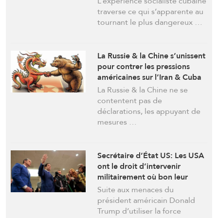
L’expérience socialiste cubaine
traverse ce qui s’apparente au
tournant le plus dangereux …
La Russie & la Chine s’unissent
pour contrer les pressions
américaines sur l’Iran & Cuba
La Russie & la Chine ne se
contentent pas de
déclarations, les appuyant de
mesures …
Secrétaire d’État US: Les USA
ont le droit d’intervenir
militairement où bon leur
semble et pas seulement au
Suite aux menaces du
Groenland
président américain Donald
Trump d’utiliser la force