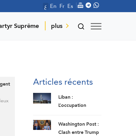
ع
En
Fr
Es
artyr Suprême
plus
Articles récents
agent
Liban :
deux
L’occupation
israélienne mène
des frappes sur
Washington Post :
Bourj el-Chmali et
Clash entre Trump