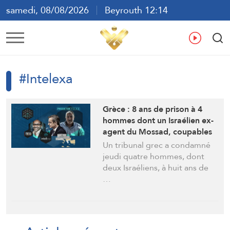
samedi, 08/08/2026
Beyrouth 12:14
ع
En
Fr
Es
#Intelexa
Grèce : 8 ans de prison à 4
hommes dont un Israélien ex-
agent du Mossad, coupables
dans une affaire d’espionnage
Un tribunal grec a condamné
au logiciel
jeudi quatre hommes, dont
deux Israéliens, à huit ans de
…